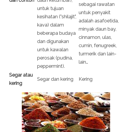
dan contoh
daun ketumbar),
sebagai rawatan
untuk tujuan
untuk penyakit
kesihatan ("shilajit",
adalah asafoetida,
kava) dalam
minyak daun bay,
beberapa budaya
cinnamon, ulas,
dan digunakan
cumin, fenugreek,
untuk kawalan
turmerik dan lain-
perosak (pudina,
lain…
peppermint).
Segar atau
Segar dan kering
Kering
kering