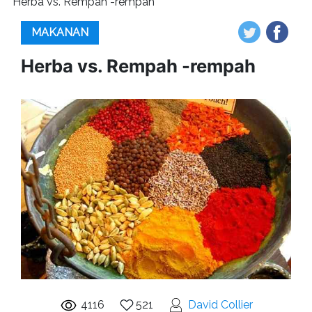
Herba vs. Rempah -rempah
MAKANAN
Herba vs. Rempah -rempah
4116
521
David Collier