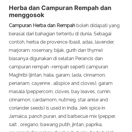
Herba dan Campuran Rempah dan
menggosok
Campuran Herba dan Rempah
boleh didapati yang
berasal dari bahagian tertentu di dunia. Sebagai
contoh, herba de provence (basil, adas, lavender,
marjoram, rosemary, bijak, gurih dan thyme)
biasanya digunakan di selatan Perancis dan
campuran rempah -rempah seperti campuran
Maghribi (jintan, halia, garam, lada, cinnamon,
penanam, cayenne , allspice and cloves), garam
masala (peppercorn, cloves, bay leaves, cumin,
cinnamon, cardamom, nutmeg, star anise and
coriander seeds) is used in India, Jerk spice in
Jamaica, panch puran, and barbecue mix (pepper,
salt , oregano, bawang putih, jintan, paprika,