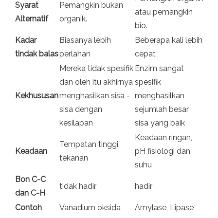
Syarat
Pemangkin bukan
atau pemangkin
Alternatif
organik.
bio.
Kadar
Biasanya lebih
Beberapa kali lebih
tindak balas
perlahan
cepat
Mereka tidak spesifik
Enzim sangat
dan oleh itu akhirnya
spesifik
Kekhususan
menghasilkan sisa -
menghasilkan
sisa dengan
sejumlah besar
kesilapan
sisa yang baik
Keadaan ringan,
Tempatan tinggi,
Keadaan
pH fisiologi dan
tekanan
suhu
Bon C-C
tidak hadir
hadir
dan C-H
Contoh
Vanadium oksida
Amylase, Lipase