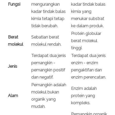
Fungsi
mengurangkan
kadar tindak balas
kadar tindak balas
kimia yang
kimia tetapi tetap
menukar substrat
tidak berubah.
ke dalam produk.
Protein globular
Berat
Sebatian berat
berat molekul
molekul
molekul rendah.
tinggi.
Terdapat dua jenis
Terdapat dua jenis
pemangkin -
enzim - enzim
Jenis
pemangkin positif
pengaktifan dan
dan negatif.
enzim perencatan.
Pemangkin adalah
Enzim adalah
molekul bukan
Alam
protein yang
organik yang
kompleks.
mudah.
Pemangkin organik