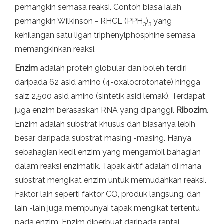
pemangkin semasa reaksi. Contoh biasa ialah
pemangkin Wilkinson - RHCL (PPH
)
yang
3
3
kehilangan satu ligan triphenylphosphine semasa
memangkinkan reaksi.
Enzim
adalah protein globular dan boleh terdiri
daripada 62 asid amino (4-oxalocrotonate) hingga
saiz 2,500 asid amino (sintetik asid lemak). Terdapat
juga enzim berasaskan RNA yang dipanggil
Ribozim
.
Enzim adalah substrat khusus dan biasanya lebih
besar daripada substrat masing -masing. Hanya
sebahagian kecil enzim yang mengambil bahagian
dalam reaksi enzimatik. Tapak aktif adalah di mana
substrat mengikat enzim untuk memudahkan reaksi.
Faktor lain seperti faktor CO, produk langsung, dan
lain -lain juga mempunyai tapak mengikat tertentu
pada enzim. Enzim diperbuat daripada rantai