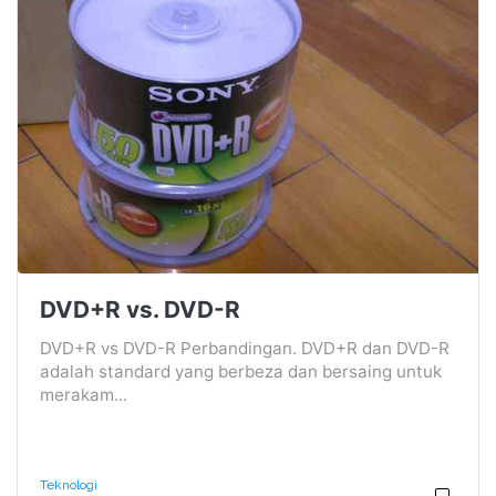
DVD+R vs. DVD-R
DVD+R vs DVD-R Perbandingan. DVD+R dan DVD-R
adalah standard yang berbeza dan bersaing untuk
merakam...
Teknologi