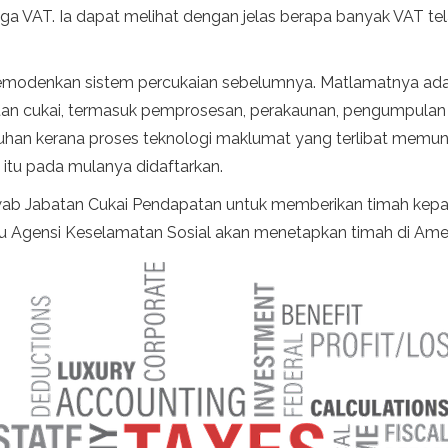
ga VAT. Ia dapat melihat dengan jelas berapa banyak VAT tel
emodenkan sistem percukaian sebelumnya. Matlamatnya ada
itan cukai, termasuk pemprosesan, perakaunan, pengumpulan d
an kerana proses teknologi maklumat yang terlibat memung
 itu pada mulanya didaftarkan.
ab Jabatan Cukai Pendapatan untuk memberikan timah kepad
au Agensi Keselamatan Sosial akan menetapkan timah di Ameri