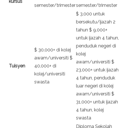
kursus
semester/trimester
semester/trimester
$ 3,000 untuk
bersekutu/ijazah 2
tahun $ 9,000+
untuk ijazah 4 tahun,
penduduk negeri di
$ 30,000+ di kolej
kolej
awam/universiti $
awam/universiti $
Tuisyen
40,000+ di
23,000+ untuk ijazah
kolej/universiti
4 tahun, penduduk
swasta
luar negeri di kolej
awam/universiti $
31,000+ untuk ijazah
4 tahun, kolej
swasta
Diploma Sekolah