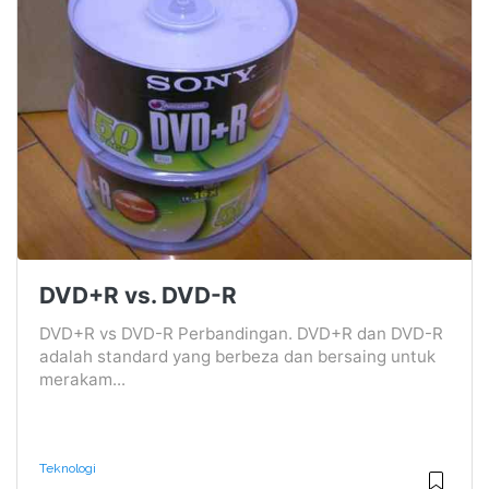
DVD+R vs. DVD-R
DVD+R vs DVD-R Perbandingan. DVD+R dan DVD-R
adalah standard yang berbeza dan bersaing untuk
merakam...
Teknologi