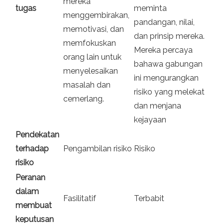
mereka
tugas
meminta
menggembirakan,
pandangan, nilai,
memotivasi, dan
dan prinsip mereka.
memfokuskan
Mereka percaya
orang lain untuk
bahawa gabungan
menyelesaikan
ini mengurangkan
masalah dan
risiko yang melekat
cemerlang.
dan menjana
kejayaan
Pendekatan
terhadap
Pengambilan risiko
Risiko
risiko
Peranan
dalam
Fasilitatif
Terbabit
membuat
keputusan