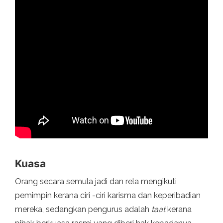
Kuasa
Orang secara semula jadi dan rela mengikuti
pemimpin kerana ciri -ciri karisma dan keperibadian
mereka, sedangkan pengurus adalah
taat
kerana