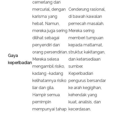
cemerlang dan
mercurial, dengan
Cenderung rasional,
karisma yang
di bawah kawalan
hebat. Namun,
pemecah masalah.
mereka juga sering
Mereka sering
dilihat sebagai
memberi tumpuan
penyendiri dan
kepada matlamat,
orang persendirian.
struktur, kakitangan,
Gaya
Mereka selesa
dan ketersediaan
keperibadian
mengambil risiko,
sumber.
kadang -kadang
Keperibadian
kelihatannya risiko
pengurus bersandar
liar dan gila.
ke arah kegigihan,
Hampir semua
kehendak yang
pemimpin
kuat, analisis, dan
mempunyai tahap
kecerdasan.