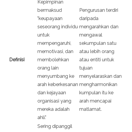
Kepimpinan
bermaksud
Pengurusan terdiri
"keupayaan
daripada
seseorang individu
mengarahkan dan
untuk
mengawal
mempengaruhi,
sekumpulan satu
memotivasi, dan
atau lebih orang
Definisi
membolehkan
atau entiti untuk
orang lain
tujuan
menyumbang ke
menyelaraskan dan
arah keberkesanan
mengharmonikan
dan kejayaan
kumpulan itu ke
organisasi yang
arah mencapai
mereka adalah
matlamat.
ahli."
Sering dipanggil