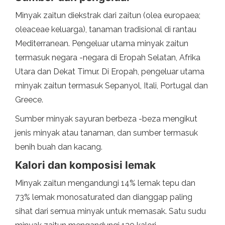
Minyak zaitun diekstrak dari zaitun (olea europaea;
oleaceae keluarga), tanaman tradisional di rantau
Mediterranean. Pengeluar utama minyak zaitun
termasuk negara -negara di Eropah Selatan, Afrika
Utara dan Dekat Timur. Di Eropah, pengeluar utama
minyak zaitun termasuk Sepanyol, Itali, Portugal dan
Greece.
Sumber minyak sayuran berbeza -beza mengikut
jenis minyak atau tanaman, dan sumber termasuk
benih buah dan kacang.
Kalori dan komposisi lemak
Minyak zaitun mengandungi 14% lemak tepu dan
73% lemak monosaturated dan dianggap paling
sihat dari semua minyak untuk memasak. Satu sudu