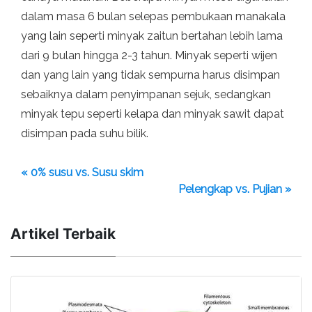
dalam masa 6 bulan selepas pembukaan manakala
yang lain seperti minyak zaitun bertahan lebih lama
dari 9 bulan hingga 2-3 tahun. Minyak seperti wijen
dan yang lain yang tidak sempurna harus disimpan
sebaiknya dalam penyimpanan sejuk, sedangkan
minyak tepu seperti kelapa dan minyak sawit dapat
disimpan pada suhu bilik.
« 0% susu vs. Susu skim
Pelengkap vs. Pujian »
Artikel Terbaik