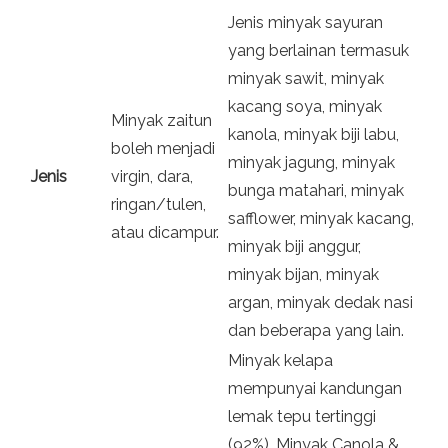
Jenis minyak sayuran
yang berlainan termasuk
minyak sawit, minyak
kacang soya, minyak
Minyak zaitun
kanola, minyak biji labu,
boleh menjadi
minyak jagung, minyak
Jenis
virgin, dara,
bunga matahari, minyak
ringan/tulen,
safflower, minyak kacang,
atau dicampur.
minyak biji anggur,
minyak bijan, minyak
argan, minyak dedak nasi
dan beberapa yang lain.
Minyak kelapa
mempunyai kandungan
lemak tepu tertinggi
(92%). Minyak Canola &