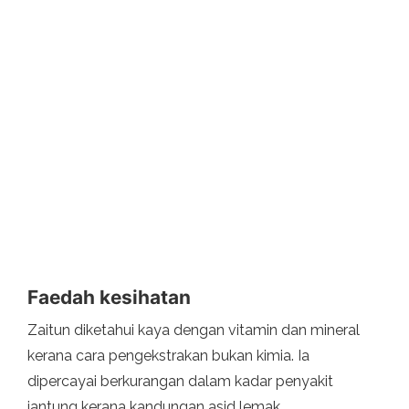
Faedah kesihatan
Zaitun diketahui kaya dengan vitamin dan mineral
kerana cara pengekstrakan bukan kimia. Ia
dipercayai berkurangan dalam kadar penyakit
jantung kerana kandungan asid lemak