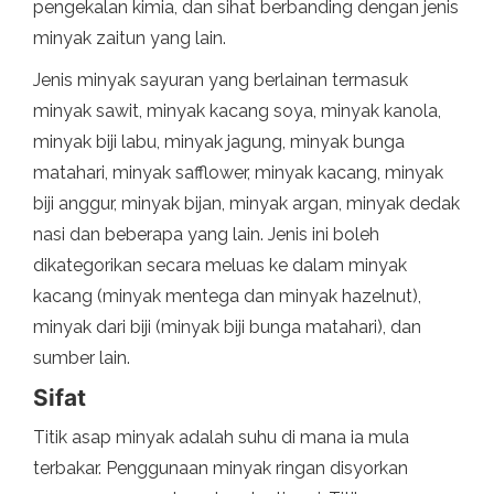
pengekalan kimia, dan sihat berbanding dengan jenis
minyak zaitun yang lain.
Jenis minyak sayuran yang berlainan termasuk
minyak sawit, minyak kacang soya, minyak kanola,
minyak biji labu, minyak jagung, minyak bunga
matahari, minyak safflower, minyak kacang, minyak
biji anggur, minyak bijan, minyak argan, minyak dedak
nasi dan beberapa yang lain. Jenis ini boleh
dikategorikan secara meluas ke dalam minyak
kacang (minyak mentega dan minyak hazelnut),
minyak dari biji (minyak biji bunga matahari), dan
sumber lain.
Sifat
Titik asap minyak adalah suhu di mana ia mula
terbakar. Penggunaan minyak ringan disyorkan