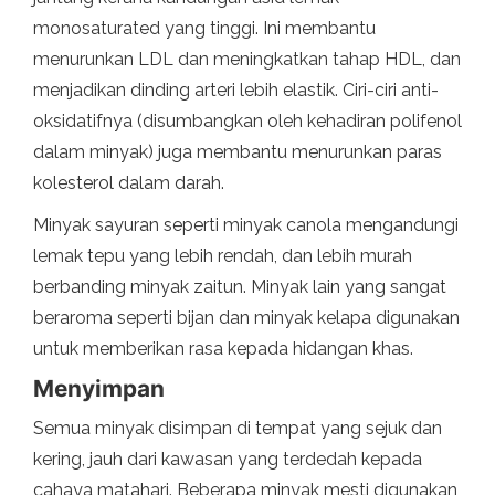
monosaturated yang tinggi. Ini membantu
menurunkan LDL dan meningkatkan tahap HDL, dan
menjadikan dinding arteri lebih elastik. Ciri-ciri anti-
oksidatifnya (disumbangkan oleh kehadiran polifenol
dalam minyak) juga membantu menurunkan paras
kolesterol dalam darah.
Minyak sayuran seperti minyak canola mengandungi
lemak tepu yang lebih rendah, dan lebih murah
berbanding minyak zaitun. Minyak lain yang sangat
beraroma seperti bijan dan minyak kelapa digunakan
untuk memberikan rasa kepada hidangan khas.
Menyimpan
Semua minyak disimpan di tempat yang sejuk dan
kering, jauh dari kawasan yang terdedah kepada
cahaya matahari. Beberapa minyak mesti digunakan