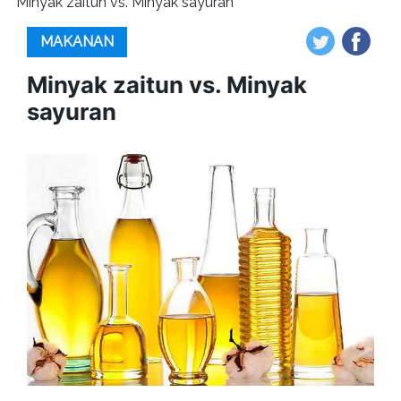
Minyak zaitun vs. Minyak sayuran
MAKANAN
Minyak zaitun vs. Minyak
sayuran