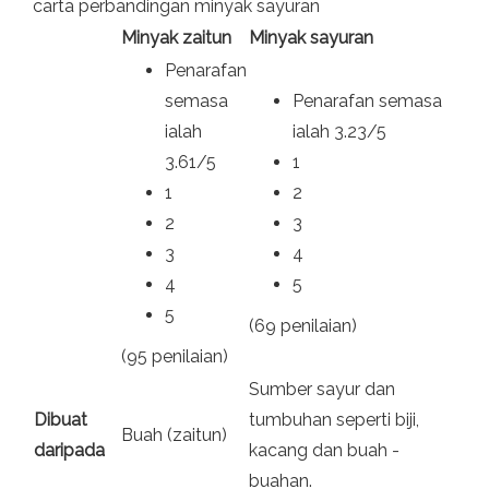
carta perbandingan minyak sayuran
Minyak zaitun
Minyak sayuran
Penarafan
semasa
Penarafan semasa
ialah
ialah 3.23/5
3.61/5
1
1
2
2
3
3
4
4
5
5
(69 penilaian)
(95 penilaian)
Sumber sayur dan
Dibuat
tumbuhan seperti biji,
Buah (zaitun)
daripada
kacang dan buah -
buahan.