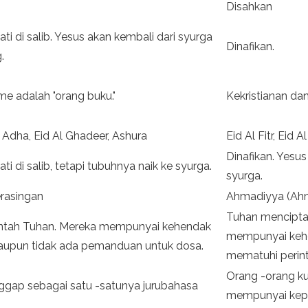
Disahkan
ati di salib. Yesus akan kembali dari syurga
Dinafikan.
.
me adalah "orang buku."
Kekristianan da
Al Adha, Eid Al Ghadeer, Ashura
Eid Al Fitr, Eid
Dinafikan. Yesus 
ti di salib, tetapi tubuhnya naik ke syurga.
syurga.
rasingan
Ahmadiyya (Ahm
Tuhan menciptak
intah Tuhan. Mereka mempunyai kehendak
mempunyai kehe
aupun tidak ada pemanduan untuk dosa.
mematuhi perin
Orang -orang k
nggap sebagai satu -satunya jurubahasa
mempunyai kepe