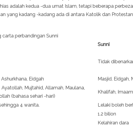
ias adalah kedua -dua umat Islam, tetapi beberapa perbeza
an yang kadang -kadang ada di antara Katolik dan Protestan
 carta perbandingan Sunni
Sunni
Tidak dibenarka
 Ashurkhana, Eidgah
Masjid, Eidgah, 
 Ayatollah, Mujtahid, Allamah, Maulana,
Khalifah, Imaam 
llah (bahasa sehari -hari)
sehingga 4 wanita.
Lelaki boleh be
1.2 bilion
Kelahiran dara