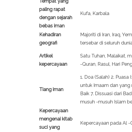
Tempat yang
paling rapat
Kufa, Karbala
dengan sejarah
bebas iman
Kehadiran
Majoriti di Iran, Iraq, Y
geografi
tersebar di seluruh dunia
Artikel
Satu Tuhan, Malaikat, 
kepercayaan
-Quran, Rasul, Hari Pe
1. Doa (Salah) 2. Puasa
untuk Imaam dan yang m
Tiang iman
Baik 7. Dissuasi dari B
musuh -musuh Islam ber
Kepercayaan
mengenai kitab
Kepercayaan pada Al -
suci yang