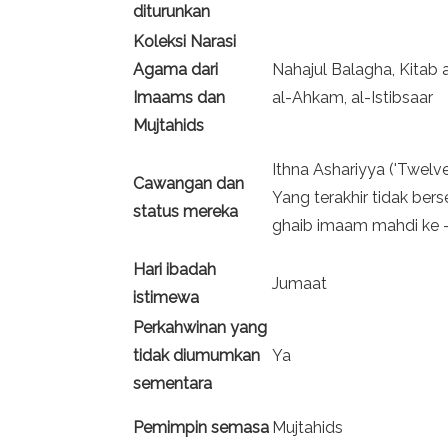
diturunkan
Koleksi Narasi
Agama dari
Nahajul Balagha, Kitab a
Imaams dan
al-Ahkam, al-Istibsaar
Mujtahids
Ithna Ashariyya ('Twelvers
Cawangan dan
Yang terakhir tidak ber
status mereka
ghaib imaam mahdi ke -
Hari ibadah
Jumaat
istimewa
Perkahwinan yang
tidak diumumkan
Ya
sementara
Pemimpin semasa
Mujtahids