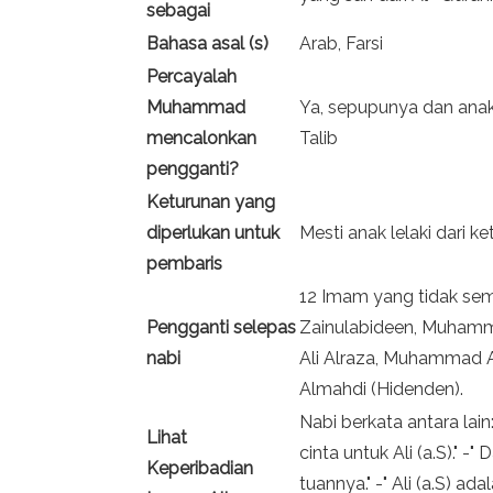
sebagai
Bahasa asal (s)
Arab, Farsi
Percayalah
Muhammad
Ya, sepupunya dan ana
mencalonkan
Talib
pengganti?
Keturunan yang
diperlukan untuk
Mesti anak lelaki dari ke
pembaris
12 Imam yang tidak sempu
Pengganti selepas
Zainulabideen, Muhamma
nabi
Ali Alraza, Muhammad A
Almahdi (Hidenden).
Nabi berkata antara lain
Lihat
cinta untuk Ali (a.S)." -"
Keperibadian
tuannya." -" Ali (a.S) ad