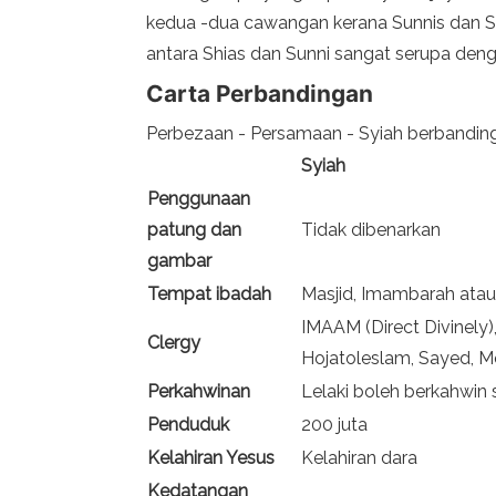
kedua -dua cawangan kerana Sunnis dan Sh
antara Shias dan Sunni sangat serupa deng
Carta Perbandingan
Perbezaan - Persamaan - Syiah berbanding
Syiah
Penggunaan
patung dan
Tidak dibenarkan
gambar
Tempat ibadah
Masjid, Imambarah atau
IMAAM (Direct Divinely),
Clergy
Hojatoleslam, Sayed, Mo
Perkahwinan
Lelaki boleh berkahwin 
Penduduk
200 juta
Kelahiran Yesus
Kelahiran dara
Kedatangan