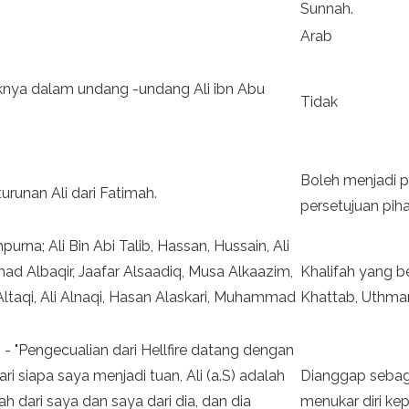
Sunnah.
Arab
knya dalam undang -undang Ali ibn Abu
Tidak
Boleh menjadi p
turunan Ali dari Fatimah.
persetujuan pi
rna; Ali Bin Abi Talib, Hassan, Hussain, Ali
d Albaqir, Jaafar Alsaadiq, Musa Alkaazim,
Khalifah yang be
ltaqi, Ali Alnaqi, Hasan Alaskari, Muhammad
Khattab, Uthman 
: - "Pengecualian dari Hellfire datang dengan
 Dari siapa saya menjadi tuan, Ali (a.S) adalah
Dianggap sebaga
alah dari saya dan saya dari dia, dan dia
menukar diri ke