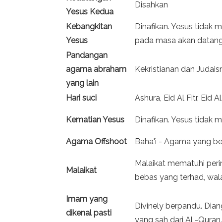
Disahkan
Yesus Kedua
Kebangkitan
Dinafikan. Yesus tidak m
Yesus
pada masa akan datang
Pandangan
agama abraham
Kekristianan dan Judais
yang lain
Hari suci
Ashura, Eid Al Fitr, Eid 
Kematian Yesus
Dinafikan. Yesus tidak ma
Agama Offshoot
Baha'i - Agama yang be
Malaikat mematuhi per
Malaikat
bebas yang terhad, wal
Imam yang
Divinely berpandu. Dia
dikenal pasti
yang sah dari Al -Quran.