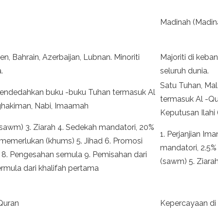
Madinah (Madin
emen, Bahrain, Azerbaijan, Lubnan. Minoriti
Majoriti di keba
.
seluruh dunia.
Satu Tuhan, Ma
mendedahkan buku -buku Tuhan termasuk Al
termasuk Al -Qu
nghakiman, Nabi, Imaamah
Keputusan Ilahi 
 (sawm) 3. Ziarah 4. Sedekah mandatori, 20%
1. Perjanjian Im
emerlukan (khums) 5. Jihad 6. Promosi
mandatori, 2.5%
ad 8. Pengesahan semula 9. Pemisahan dari
(sawm) 5. Ziarah 
mula dari khalifah pertama
Quran
Kepercayaan di 