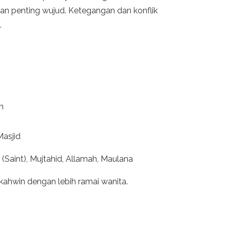
an penting wujud. Ketegangan dan konflik
.
n
Masjid
(Saint), Mujtahid, Allamah, Maulana
rkahwin dengan lebih ramai wanita.