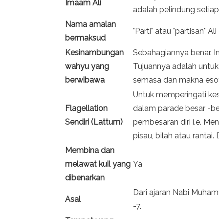
Imaam Ali
adalah pelindung setiap
Nama amalan
"Parti" atau "partisan" Ali
bermaksud
Kesinambungan
Sebahagiannya benar. I
wahyu yang
Tujuannya adalah untu
berwibawa
semasa dan makna esot
Untuk memperingati kes
Flagellation
dalam parade besar -be
Sendiri (Lattum)
pembesaran diri i.e. M
pisau, bilah atau rantai
Membina dan
melawat kuil yang
Ya
dibenarkan
Dari ajaran Nabi Muham
Asal
-7.