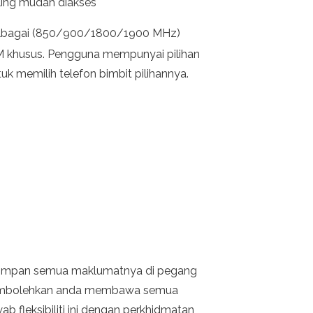
ling mudah diakses
lbagai (850/900/1800/1900 MHz)
M khusus. Pengguna mempunyai pilihan
uk memilih telefon bimbit pilihannya.
nyimpan semua maklumatnya di pegang
g membolehkan anda membawa semua
 fleksibiliti ini dengan perkhidmatan