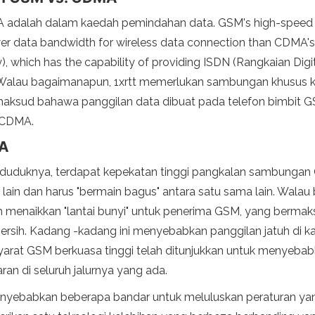
 adalah dalam kaedah pemindahan data. GSM's high-speed w
ower data bandwidth for wireless data connection than CDMA'
gy), which has the capability of providing ISDN (Rangkaian Di
). Walau bagaimanapun, 1xrtt memerlukan sambungan khusus 
ksud bahawa panggilan data dibuat pada telefon bimbit G
n CDMA.
MA
duduknya, terdapat kepekatan tinggi pangkalan sambungan
lain dan harus "bermain bagus" antara satu sama lain. Walau 
ah menaikkan "lantai bunyi" untuk penerima GSM, yang berma
ersih. Kadang -kadang ini menyebabkan panggilan jatuh di 
isyarat GSM berkuasa tinggi telah ditunjukkan untuk meny
n di seluruh jalurnya yang ada.
ah menyebabkan beberapa bandar untuk meluluskan peraturan 