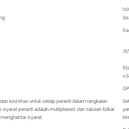
(10
ang
Si
Ka
75
St
u.S
GP
l dan kod khas untuk setiap peranti dalam rangkaian
Se
 isyarat peranti adalah multiplexed, dan saluran fizikal
ya
menghantar isyarat.
bim