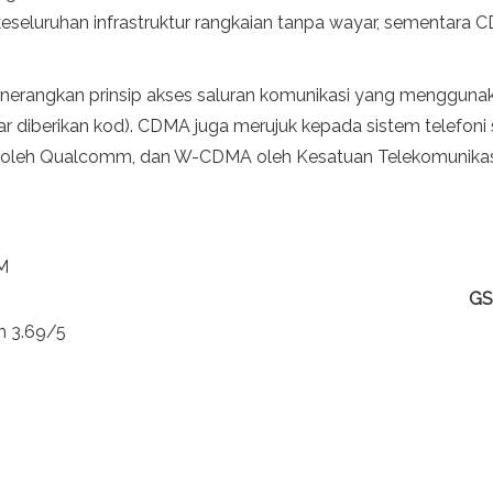
i keseluruhan infrastruktur rangkaian tanpa wayar, sementar
nerangkan prinsip akses saluran komunikasi yang mengguna
 diberikan kod). CDMA juga merujuk kepada sistem telefoni 
ori oleh Qualcomm, dan W-CDMA oleh Kesatuan Telekomunikas
M
G
h 3.69/5