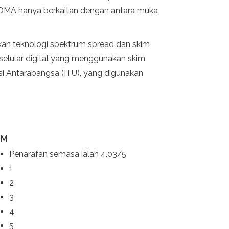
a CDMA hanya berkaitan dengan antara muka
kan teknologi spektrum spread dan skim
selular digital yang menggunakan skim
i Antarabangsa (ITU), yang digunakan
SM
Penarafan semasa ialah 4.03/5
1
2
3
4
5