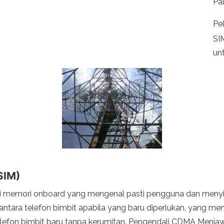
Pa
Pe
SI
unt
SIM)
ranti memori onboard yang mengenal pasti pengguna dan me
antara telefon bimbit apabila yang baru diperlukan, yan
efon bimbit baru tanpa kerumitan. Pengendali CDMA Menjawab