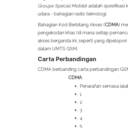
Groupe Spécial Mobile
) adalah spesifikas
udara - bahagian radio teknologi.
Bahagian Kod Berbilang Akses (
CDMA
) me
pengekodan khas (di mana setiap pemancar
akses berganda ini, seperti yang dipelop
dalam UMTS GSM.
Carta Perbandingan
CDMA berbanding carta perbandingan GS
CDMA
Penarafan semasa iala
1
2
3
4
5